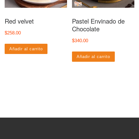
Red velvet
Pastel Envinado de
Chocolate
$
258.00
$
340.00
Añadir al carrito
Añadir al carrito