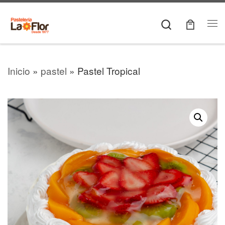
Skip to content
Search
Me
Inicio
»
pastel
»
Pastel Tropical