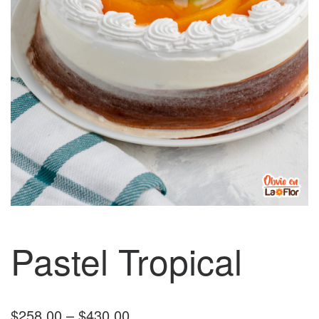
Pastel Tropical
Price range: $258.00 through
$
258.00
–
$
430.00