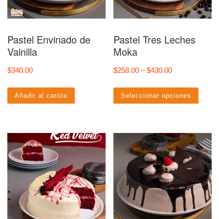
Pastel Envinado de
Pastel Tres Leches
Vainilla
Moka
Price range: $
$
340.00
$
258.00
–
$
430.00
Este
Añadir al carrito
Seleccionar opciones