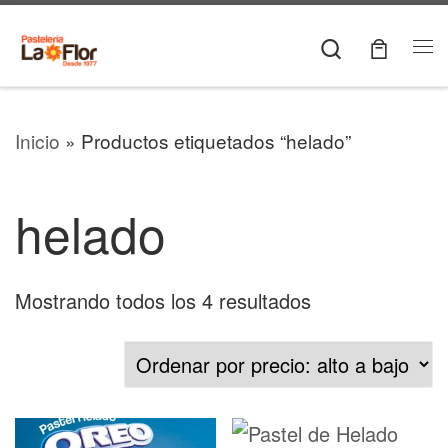
Skip to content
Search
Me
Inicio
»
Productos etiquetados “helado”
helado
Sorted by price
Mostrando todos los 4 resultados