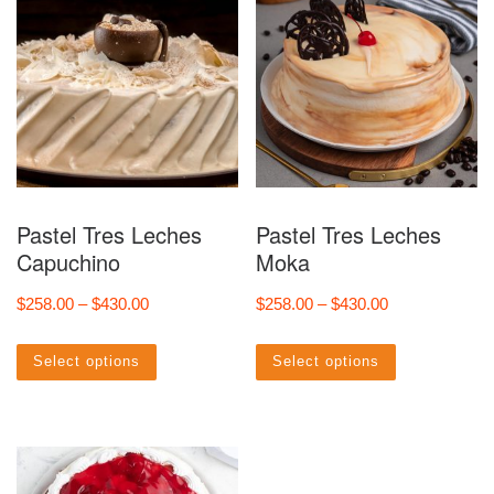
Pastel Tres Leches
Pastel Tres Leches
Capuchino
Moka
Price range: $258.00 through $430.00
Price range: $
$
258.00
–
$
430.00
$
258.00
–
$
430.00
Este producto tiene múltiples vari
Este prod
Select options
Select options