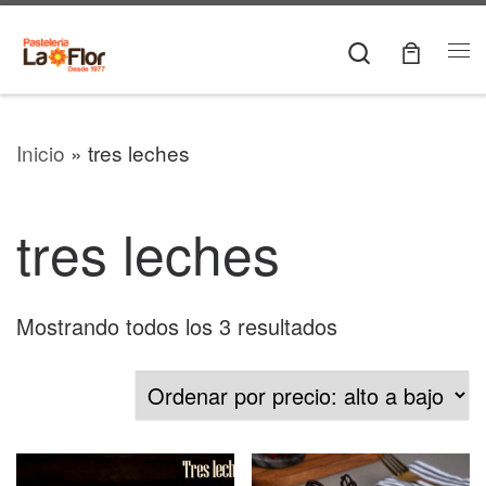
Skip to content
Search
Me
Inicio
»
tres leches
tres leches
Sorted by price
Mostrando todos los 3 resultados