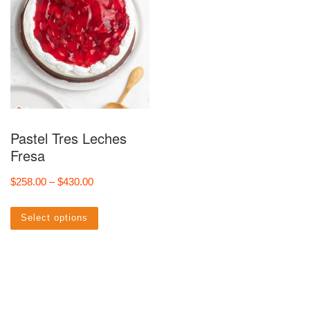
Pastel Tres Leches
Fresa
Price range: $258.00 through $430.00
$
258.00
–
$
430.00
Este producto tiene múltiples vari
Select options