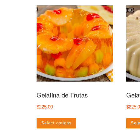
Gelatina de Frutas
Gela
$
225.00
$
225.
Select options
Sele