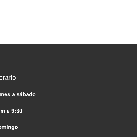
orario
unes a sábado
m a 9:30
omingo