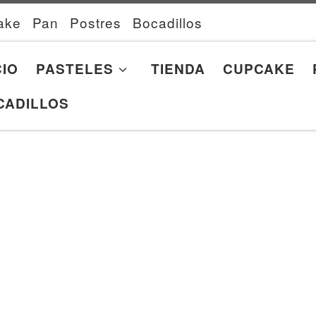
ake
Pan
Postres
Bocadillos
CIO
PASTELES
TIENDA
CUPCAKE
CADILLOS
ed by price: high to low