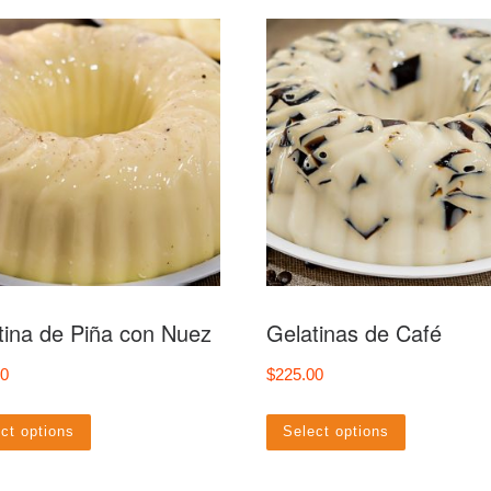
tina de Piña con Nuez
Gelatinas de Café
00
$
225.00
ct options
Select options